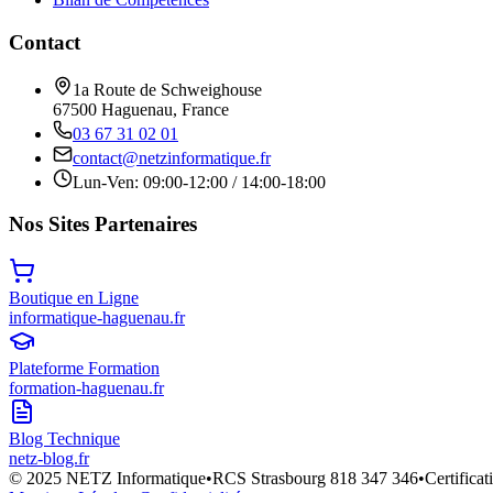
Contact
1a Route de Schweighouse
67500 Haguenau, France
03 67 31 02 01
contact@netzinformatique.fr
Lun-Ven: 09:00-12:00 / 14:00-18:00
Nos Sites Partenaires
Boutique en Ligne
informatique-haguenau.fr
Plateforme Formation
formation-haguenau.fr
Blog Technique
netz-blog.fr
© 2025 NETZ Informatique
•
RCS Strasbourg 818 347 346
•
Certific