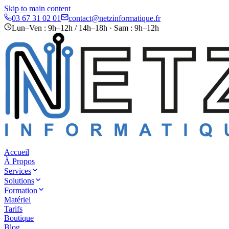
Skip to main content
03 67 31 02 01
contact@netzinformatique.fr
Lun–Ven : 9h–12h / 14h–18h · Sam : 9h–12h
Accueil
À Propos
Services
Solutions
Formation
Matériel
Tarifs
Boutique
Blog