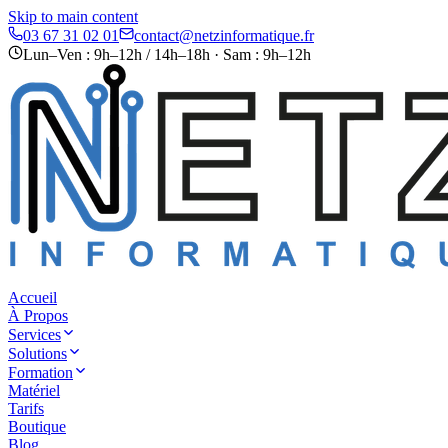
Skip to main content
03 67 31 02 01
contact@netzinformatique.fr
Lun–Ven : 9h–12h / 14h–18h · Sam : 9h–12h
Accueil
À Propos
Services
Solutions
Formation
Matériel
Tarifs
Boutique
Blog