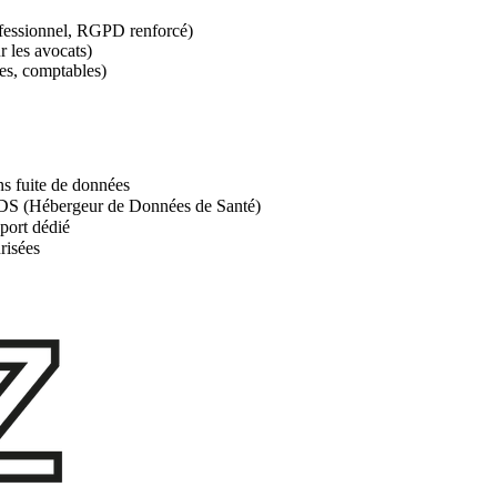
rofessionnel, RGPD renforcé)
 les avocats)
ues, comptables)
ns fuite de données
 HDS (Hébergeur de Données de Santé)
pport dédié
risées