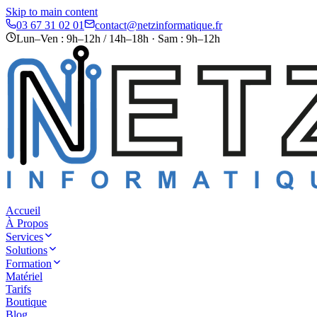
Skip to main content
03 67 31 02 01
contact@netzinformatique.fr
Lun–Ven : 9h–12h / 14h–18h · Sam : 9h–12h
Accueil
À Propos
Services
Solutions
Formation
Matériel
Tarifs
Boutique
Blog