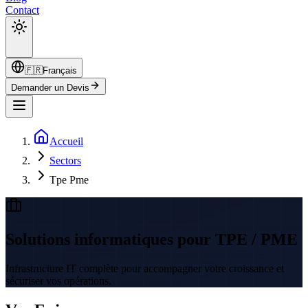
Contact
🇫🇷
Français
Demander un Devis
Accueil
Sectors
Tpe Pme
Solutions informatiques pour TPE / PME
Infrastructure IT complète pour accompagner votre croissance et
sécuriser vos opérations.