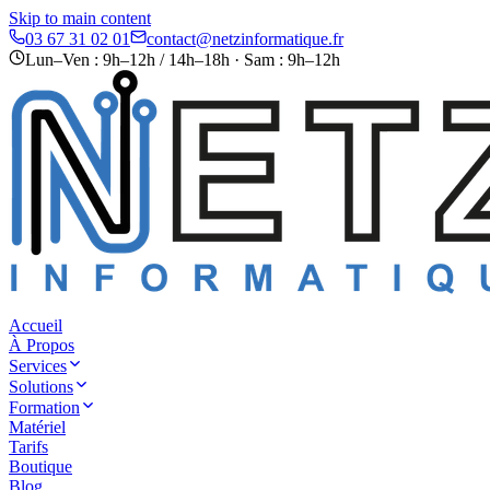
Skip to main content
03 67 31 02 01
contact@netzinformatique.fr
Lun–Ven : 9h–12h / 14h–18h · Sam : 9h–12h
Accueil
À Propos
Services
Solutions
Formation
Matériel
Tarifs
Boutique
Blog