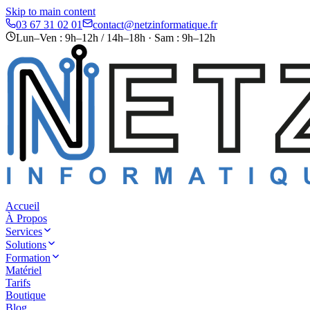
Skip to main content
03 67 31 02 01
contact@netzinformatique.fr
Lun–Ven : 9h–12h / 14h–18h · Sam : 9h–12h
Accueil
À Propos
Services
Solutions
Formation
Matériel
Tarifs
Boutique
Blog